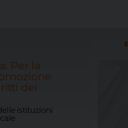
a. Per la
romozione
ritti dei
lle istituzioni
ocale