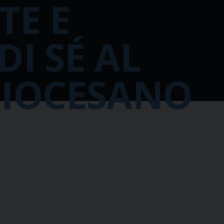
TE E
DI SÉ AL
DIOCESANO
, il Museo Diocesano di Pavia ospiterà un