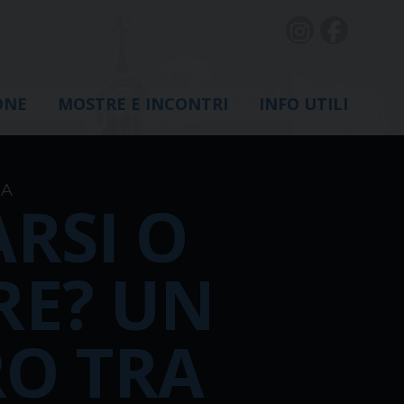
ONE
MOSTRE E INCONTRI
INFO UTILI
IA
RSI O
RE? UN
O TRA