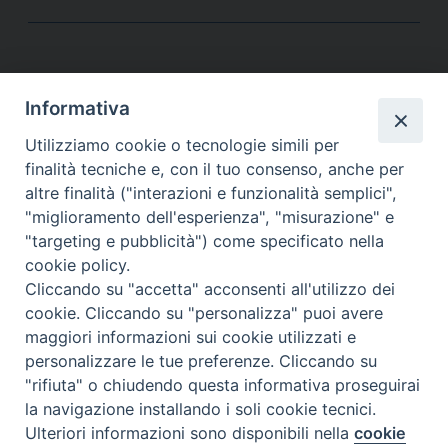
Navigazione
Articoli meno recenti
Informativa
articoli
Utilizziamo cookie o tecnologie simili per
finalità tecniche e, con il tuo consenso, anche per
altre finalità ("interazioni e funzionalità semplici",
"miglioramento dell'esperienza", "misurazione" e
"targeting e pubblicità") come specificato nella
cookie policy.
Cliccando su "accetta" acconsenti all'utilizzo dei
cookie. Cliccando su "personalizza" puoi avere
Piazza Duomo, 11
maggiori informazioni sui cookie utilizzati e
27100 Pavia
personalizzare le tue preferenze. Cliccando su
Tel. 0382.386511
"rifiuta" o chiudendo questa informativa proseguirai
museodiocesano@diocesi.pavia.it
la navigazione installando i soli cookie tecnici.
Preferenze Cookie
Ulteriori informazioni sono disponibili nella
cookie