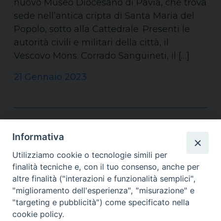
nuovo Museo Diocesano di Pavia, che trova
sede nell’antica cripta di Santa Maria del
Popolo, sotto alla Cattedrale. Presenti le
autorità civili e militari della città, il
Vescovo Mons. Corrado Sanguineti, il […]
21 Gennaio 2023
Informativa
Utilizziamo cookie o tecnologie simili per
finalità tecniche e, con il tuo consenso, anche per
altre finalità ("interazioni e funzionalità semplici",
"miglioramento dell'esperienza", "misurazione" e
"targeting e pubblicità") come specificato nella
cookie policy.